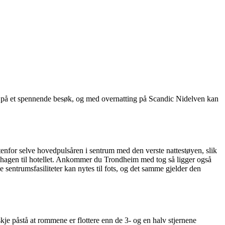
byr på et spennende besøk, og med overnatting på Scandic Nidelven kan
tenfor selve hovedpulsåren i sentrum med den verste nattestøyen, slik
 bakhagen til hotellet. Ankommer du Trondheim med tog så ligger også
le sentrumsfasiliteter kan nytes til fots, og det samme gjelder den
je påstå at rommene er flottere enn de 3- og en halv stjernene