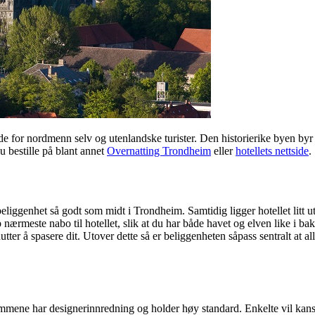
både for nordmenn selv og utenlandske turister. Den historierike byen 
du bestille på blant annet
Overnatting Trondheim
eller
hotellets nettside
.
liggenhet så godt som midt i Trondheim. Samtidig ligger hotellet litt u
øp nærmeste nabo til hotellet, slik at du har både havet og elven like i
tter å spasere dit. Utover dette så er beliggenheten såpass sentralt at al
mmene har designerinnredning og holder høy standard. Enkelte vil kansk